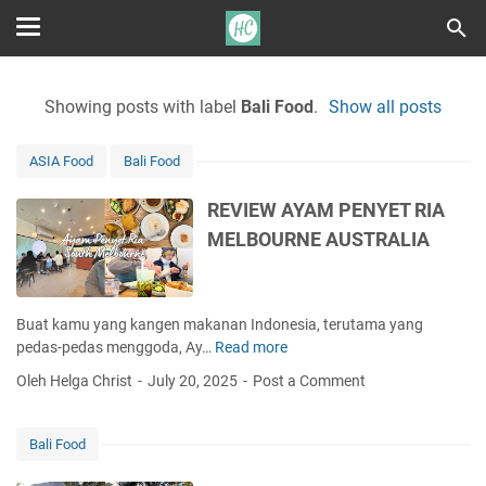
Showing posts with label
Bali Food
.
Show all posts
ASIA Food
Bali Food
REVIEW AYAM PENYET RIA
MELBOURNE AUSTRALIA
Buat kamu yang kangen makanan Indonesia, terutama yang
pedas-pedas menggoda, Ay…
Read more
R
E
Oleh Helga Christ
July 20, 2025
Post a Comment
V
I
E
Bali Food
W