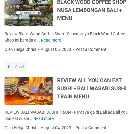
A
BLACK WOOD COFFEE SHOP
Y
NUSA LEMBONGAN BALI +
A
MENU
M
P
E
Review Black Wood Coffee Shop - Sebenarnya Black Wood Coffee
N
Shop ini berada di…
Read more
B
Y
L
Oleh Helga Christ
August 05, 2023
Post a Comment
E
A
T
C
R
K
Bali Food
I
W
A
O
REVIEW ALL YOU CAN EAT
M
O
SUSHI - BALI WASABI SUSHI
E
D
L
TRAIN MENU
C
B
O
O
F
REVIEW BALI WASABI SUSHI TRAIN - Percaya ga di Bali ada all you
U
F
can eat sushi …
Read more
R
R
E
E
N
Oleh Helga Christ
August 04, 2023
Post a Comment
E
V
E