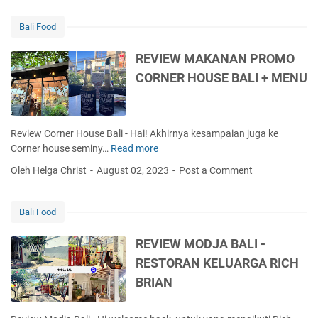
S
I
A
H
E
U
Bali Food
O
W
S
P
A
T
REVIEW MAKANAN PROMO
N
L
R
CORNER HOUSE BALI + MENU
U
L
A
S
Y
L
A
O
I
L
U
A
Review Corner House Bali - Hai! Akhirnya kesampaian juga ke
E
C
Corner house seminy…
Read more
R
M
A
E
B
Oleh Helga Christ
August 02, 2023
Post a Comment
N
V
O
E
I
N
A
E
G
Bali Food
T
W
A
S
M
N
REVIEW MODJA BALI -
U
A
B
RESTORAN KELUARGA RICH
S
K
A
H
BRIAN
A
L
I
N
I
-
A
+