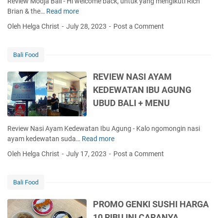
Review Modja Bali - Hi welcome back, untuk yang mengikuti Rich
B
N
M
Brian & the…
Read more
R
A
P
E
E
L
Oleh Helga Christ
July 28, 2023
Post a Comment
R
N
V
I
O
U
I
W
M
E
A
Bali Food
O
W
S
C
M
A
REVIEW NASI AYAM
O
O
B
KEDEWATAN IBU AGUNG
R
D
I
N
UBUD BALI + MENU
J
S
E
A
U
R
B
S
Review Nasi Ayam Kedewatan Ibu Agung - Kalo ngomongin nasi
H
A
H
ayam kedewatan suda…
Read more
R
O
L
I
E
U
Oleh Helga Christ
July 17, 2023
Post a Comment
I
T
V
S
-
R
I
E
R
A
E
B
Bali Food
E
I
W
A
S
N
N
L
PROMO GENKI SUSHI HARGA
T
M
A
I
10 RIBU INI CARANYA
O
E