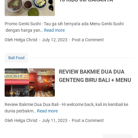
S
+
R
N
I
M
A
U
A
E
N
Y
N
Promo Genki Sushi - Tau ga sih ternyata ada Menu Genki Sushi
K
A
U
dengan harga yan…
Read more
P
E
M
R
L
Oleh Helga Christ
July 12, 2023
Post a Comment
K
O
U
E
M
A
D
O
R
Bali Food
E
G
G
W
E
A
REVIEW BAKMIE DUA DUA
A
N
R
GENTENG BIRU BALI + MENU
T
K
I
A
I
C
N
S
H
I
U
B
Review Bakmie Dua Dua Bali - Hi welcome back, kali ini kembali ke
B
S
R
dunia perbakm…
Read more
R
U
H
I
E
A
Oleh Helga Christ
July 11, 2023
Post a Comment
I
A
V
G
H
N
I
U
A
E
N