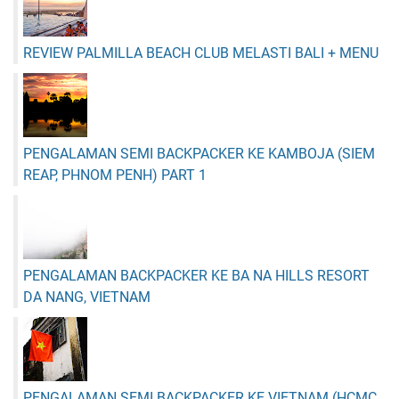
I
R
U
REVIEW PALMILLA BEACH CLUB MELASTI BALI + MENU
B
A
L
I
+
PENGALAMAN SEMI BACKPACKER KE KAMBOJA (SIEM
M
REAP, PHNOM PENH) PART 1
E
N
U
PENGALAMAN BACKPACKER KE BA NA HILLS RESORT
DA NANG, VIETNAM
PENGALAMAN SEMI BACKPACKER KE VIETNAM (HCMC,