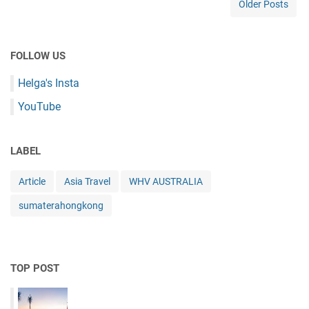
Older Posts
R
W
G
G
B
U
A
A
B
1
FOLLOW US
K
U
0
M
D
R
Helga's Insta
I
B
I
E
A
YouTube
B
D
L
U
U
I
I
A
+
LABEL
N
D
M
I
U
E
C
Article
Asia Travel
WHV AUSTRALIA
A
N
A
G
U
sumaterahongkong
R
E
A
N
N
T
Y
E
A
TOP POST
N
G
B