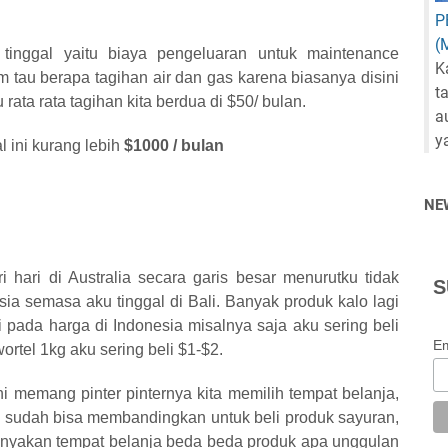
P
(
inggal yaitu biaya pengeluaran untuk maintenance
K
m tau berapa tagihan air dan gas karena biasanya disini
t
tu rata rata tagihan kita berdua di $50/ bulan.
a
y
l ini kurang lebih
$1000 / bulan
NE
 hari di Australia secara garis besar menurutku tidak
S
sia semasa aku tinggal di Bali. Banyak produk kalo lagi
pada harga di Indonesia misalnya saja aku sering beli
Em
rtel 1kg aku sering beli $1-$2.
ni memang pinter pinternya kita memilih tempat belanja,
ku sudah bisa membandingkan untuk beli produk sayuran,
banyakan tempat belanja beda beda produk apa unggulan