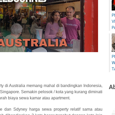
P
V
P
P
W
T
rty di Australia memang mahal di bandingkan Indonesia,
A
Singapore. Semakin pelosok / kota yang kurang diminati
urah biaya sewa kamar atau apartment.
ne dan Sdyney harga sewa property relatif sama atau