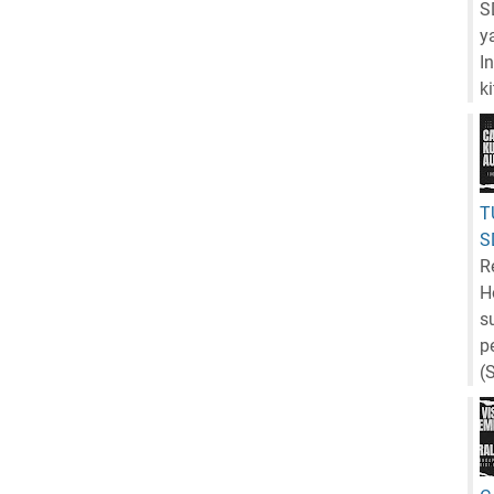
S
y
I
k
T
S
R
H
s
p
(S