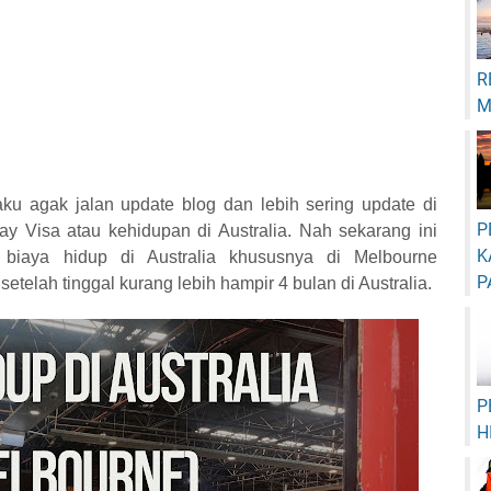
R
M
u agak jalan update blog dan lebih sering update di
P
 Visa atau kehidupan di Australia. Nah sekarang ini
K
iaya hidup di Australia khususnya di Melbourne
P
telah tinggal kurang lebih hampir 4 bulan di Australia.
P
H