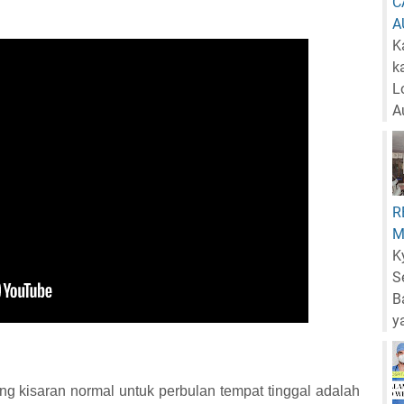
C
A
K
k
L
A
R
M
K
S
B
y
lang kisaran normal untuk perbulan tempat tinggal adalah