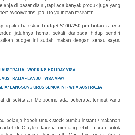
lanja di pasar disini, tapi ada banyak produk juga yang
erti Woolworths, jadi Do your own research.
opping aku habiskan
budget $100-250 per bulan
karena
erdua jatuhnya hemat sekali daripada hidup sendiri
astikan budget ini sudah makan dengan sehat, sayur,
AUSTRALIA - WORKING HOLIDAY VISA
AUSTRALIA - LANJUT VISA APA?
ALIA? LANGSUNG URUS SEMUA INI - WHV AUSTRALIA
gal di sekitaran Melbourne ada beberapa tempat yang
mau belanja heboh untuk stock bumbu instant / makanan
rmarket di Clayton karena memang lebih murah untuk
akan Indonesia, kecap dll. Opsi lain untuk Asian