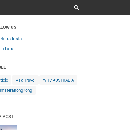
LLOW US
elga's Insta
ouTube
BEL
ticle
Asia Travel
WHV AUSTRALIA
umaterahongkong
P POST