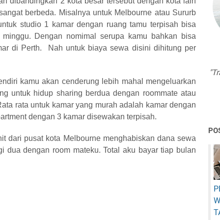
ah dibandingkan 2 kota besar tersebut dengan kota lain
 sangat berbeda. Misalnya untuk Melbourne atau Sururb
untuk studio 1 kamar dengan ruang tamu terpisah bisa
/ minggu. Dengan nomimal serupa kamu bahkan bisa
 di Perth. Nah untuk biaya sewa disini dihitung per
"Tr
endiri kamu akan cenderung lebih mahal mengeluarkan
ing untuk hidup sharing berdua dengan roommate atau
ata rata untuk kamar yang murah adalah kamar dengan
partment dengan 3 kamar disewakan terpisah.
PO
enit dari pusat kota Melbourne menghabiskan dana sewa
i dua dengan room mateku. Total aku bayar tiap bulan
P
W
T