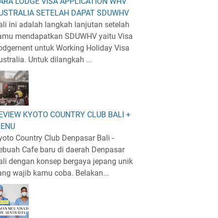
ARA LODGE VISA APPLICATION WHV
USTRALIA SETELAH DAPAT SDUWHV
ali ini adalah langkah lanjutan setelah
amu mendapatkan SDUWHV yaitu Visa
odgement untuk Working Holiday Visa
ustralia. Untuk dilangkah ...
EVIEW KYOTO COUNTRY CLUB BALI +
ENU
yoto Country Club Denpasar Bali -
ebuah Cafe baru di daerah Denpasar
ali dengan konsep bergaya jepang unik
ang wajib kamu coba. Belakan...