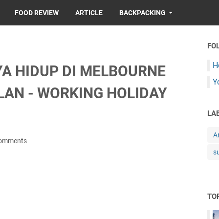
FOOD REVIEW
ARTICLE
BACKPACKING
FO
H
A HIDUP DI MELBOURNE
Y
LAN - WORKING HOLIDAY
LA
Ar
comments
s
TO